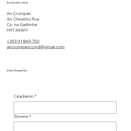
An Cheathrú Rua
An Crompán
An Cheathrú Rua
Co. na Gaillimhe
H91 X4WH
+353 91 869 750
ancrompanccmd@gmail.com
Déan Teagmháil
Céadainm
*
Sloinne
*