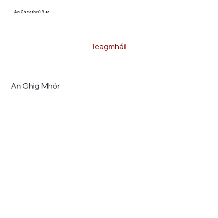
An Cheathrú Rua
Teagmháil
An Ghig Mhór