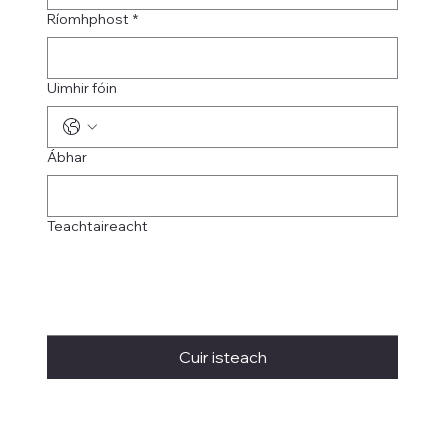
Ríomhphost
*
Uimhir fóin
Ábhar
Teachtaireacht
Cuir isteach