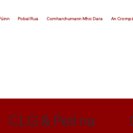
Fúinn
Pobal Rua
Comharchumann Mhic Dara
An Cromp
CLG & Peil na