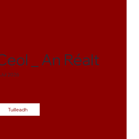
Ceol _ An Réalt
 Jul 2026
Tuilleadh