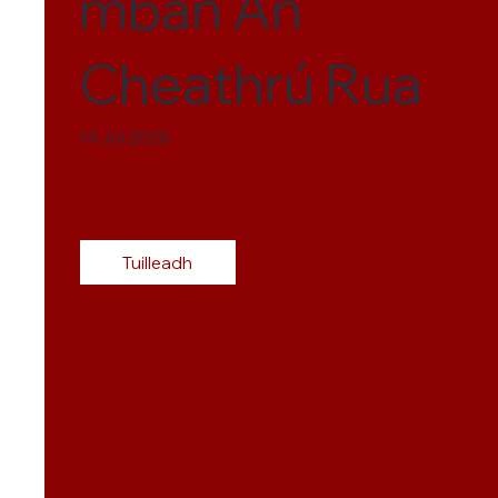
mban An
Cheathrú Rua
14 Jul 2026
Tuilleadh