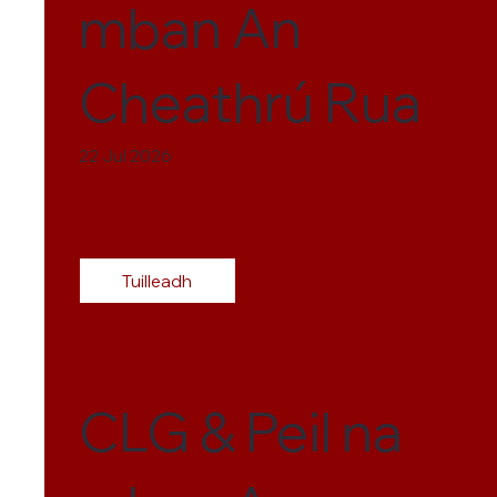
mban An
Cheathrú Rua
22 Jul 2026
Tuilleadh
CLG & Peil na