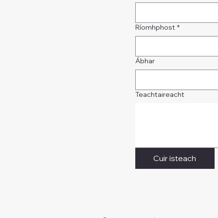
Ríomhphost
*
Ábhar
Teachtaireacht
Cuir isteach