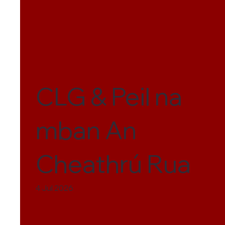
CLG & Peil na
mban An
Cheathrú Rua
4 Jul 2026