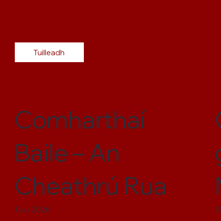
Tuilleadh
Comharthaí
Baile – An
Cheathrú Rua
1 Jul 2026
3