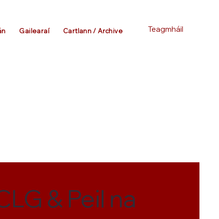
Teagmháil
án
Gailearaí
Cartlann / Archive
CLG & Peil na