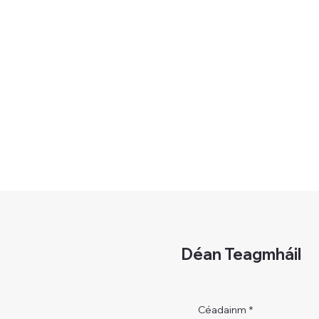
Déan Teagmháil
Céadainm
*