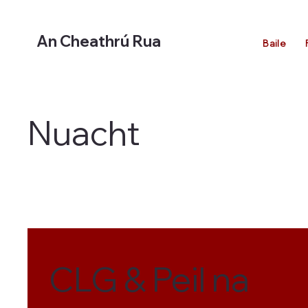
An Cheathrú Rua
Baile
Nuacht
CLG & Peil na