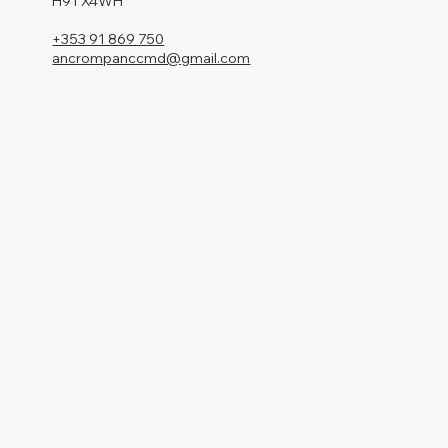
H91 X4WH
+353 91 869 750
ancrompanccmd@gmail.com