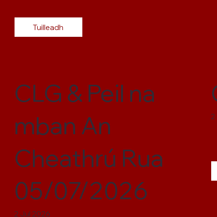
Tuilleadh
CLG & Peil na
mban An
2
Cheathrú Rua
05/07/2026
2 Jul 2026