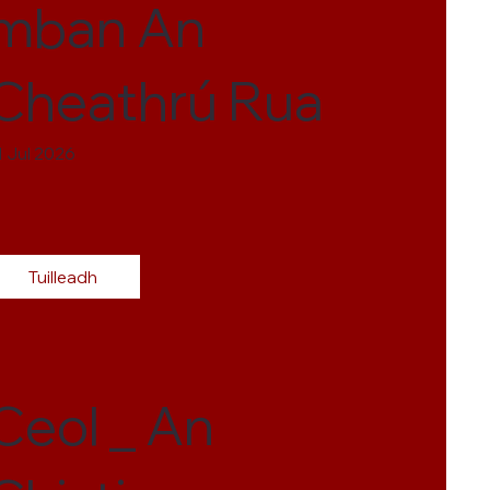
mban An
Cheathrú Rua
1 Jul 2026
Tuilleadh
Ceol _ An