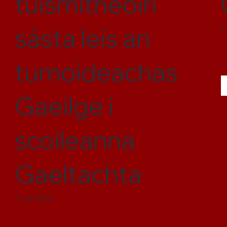
tuismitheoirí
sásta leis an
7
tumoideachas
Gaeilge i
scoileanna
Gaeltachta
7 Jul 2026