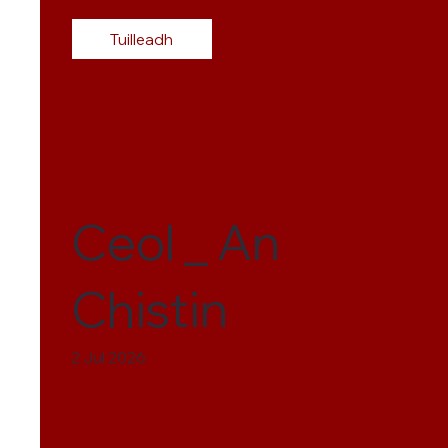
Tuilleadh
Ceol _ An
Chistin
2 Jul 2026