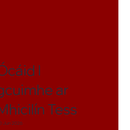
Ócáid I
gcuimhe ar
Mhicilín Tess
0 Jun 2026