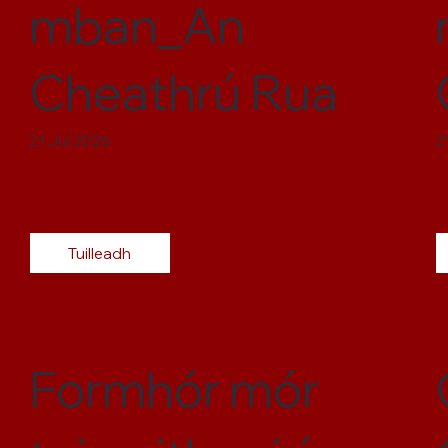
mban_An
Cheathrú Rua
21 Jul 2026
2
Tuilleadh
Formhór mór