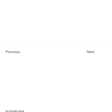
Previous
Next
An Cheathrú Rua