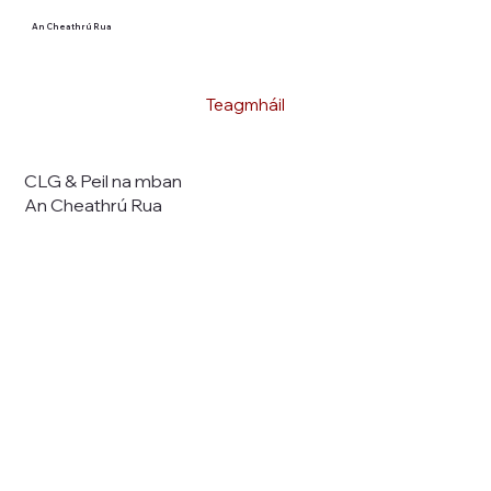
An Cheathrú Rua
Teagmháil
CLG & Peil na mban
An Cheathrú Rua