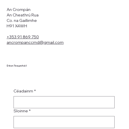
An Crompán
An Cheathrú Rua
Co. na Gaillimhe
H91 X4WH
+353 91 869 750
ancrompanccmd@gmail.com
Déan Teagmháil
Céadainm
*
Sloinne
*