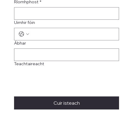
Ríomhphost
*
Uimhir fóin
Ábhar
Teachtaireacht
Cuir isteach