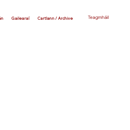
Teagmháil
án
Gailearaí
Cartlann / Archive