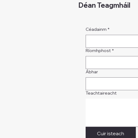
Déan Teagmháil
Céadainm
*
Ríomhphost
*
Ábhar
Teachtaireacht
Cuir isteach