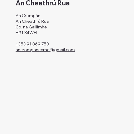
An Cheathrú Rua
An Crompán
An Cheathrú Rua
Co. na Gaillimhe
H91 X4WH
+353 91 869 750
ancrompanccmd@gmail.com