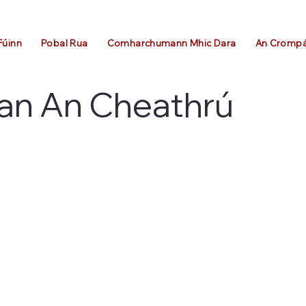
Fúinn
Pobal Rua
Comharchumann Mhic Dara
An Cromp
ban An Cheathrú