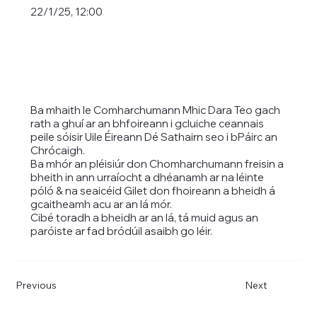
22/1/25, 12:00
Ba mhaith le Comharchumann Mhic Dara Teo gach
rath a ghuí ar an bhfoireann i gcluiche ceannais
peile sóisir Uile Éireann Dé Sathairn seo i bPáirc an
Chrócaigh.
Ba mhór an pléisiúr don Chomharchumann freisin a
bheith in ann urraíocht a dhéanamh ar na léinte
póló & na seaicéid Gilet don fhoireann a bheidh á
gcaitheamh acu ar an lá mór.
Cibé toradh a bheidh ar an lá, tá muid agus an
paróiste ar fad bródúil asaibh go léir.
Previous
Next