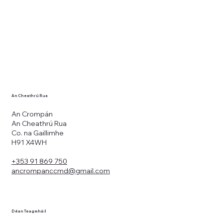
An Cheathrú Rua
An Crompán
An Cheathrú Rua
Co. na Gaillimhe
H91 X4WH
+353 91 869 750
ancrompanccmd@gmail.com
Déan Teagmháil