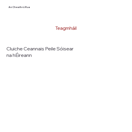
An Cheathrú Rua
Teagmháil
Cluiche Ceannais Peile Sóisear
na hÉireann