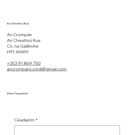
An Cheathrú Rua
An Crompán
An Cheathrú Rua
Co. na Gaillimhe
H91 X4WH
+353 91 869 750
ancrompanccmd@gmail.com
Déan Teagmháil
Céadainm
*