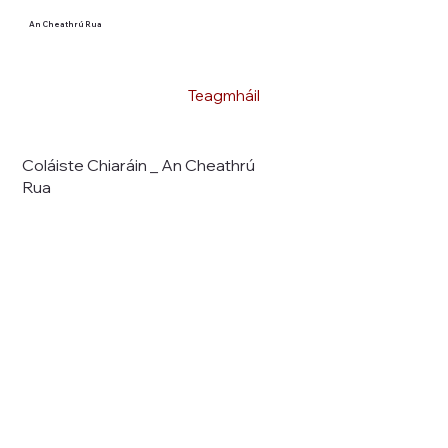
An Cheathrú Rua
Teagmháil
Coláiste Chiaráin _ An Cheathrú
Rua