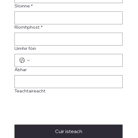
Sloinne
*
Ríomhphost
*
Uimhir fóin
Ábhar
Teachtaireacht
Cuir isteach