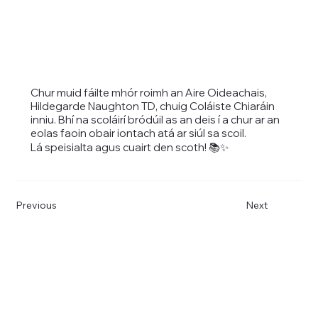
Chur muid fáilte mhór roimh an Aire Oideachais,
Hildegarde Naughton TD, chuig Coláiste Chiaráin
inniu. Bhí na scoláirí bródúil as an deis í a chur ar an
eolas faoin obair iontach atá ar siúl sa scoil.
Lá speisialta agus cuairt den scoth! 📚✨
Previous
Next