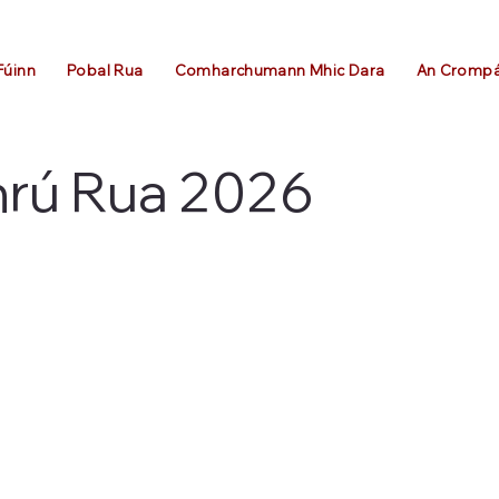
Fúinn
Pobal Rua
Comharchumann Mhic Dara
An Cromp
hrú Rua 2026