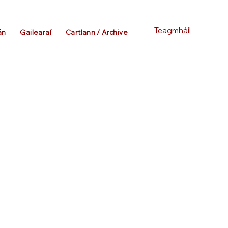
Teagmháil
án
Gailearaí
Cartlann / Archive