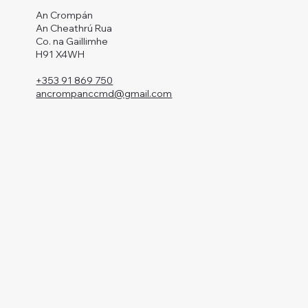
An Crompán
An Cheathrú Rua
Co. na Gaillimhe
H91 X4WH
+353 91 869 750
ancrompanccmd@gmail.com