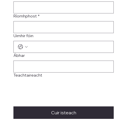
Ríomhphost
*
Uimhir fóin
Ábhar
Teachtaireacht
Cuir isteach