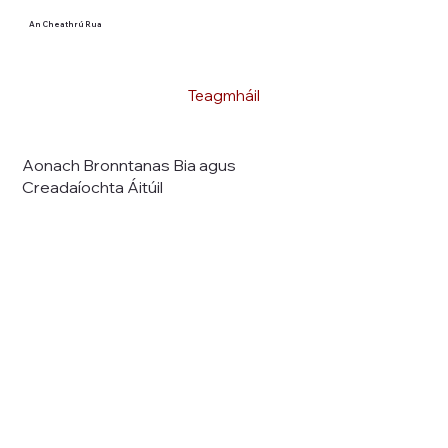
An Cheathrú Rua
Teagmháil
Aonach Bronntanas Bia agus
Creadaíochta Áitúil