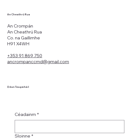
An Cheathrú Rua
An Crompán
An Cheathrú Rua
Co. na Gaillimhe
H91 X4WH
+353 91 869 750
ancrompanccmd@gmail.com
Déan Teagmháil
Céadainm
*
Sloinne
*