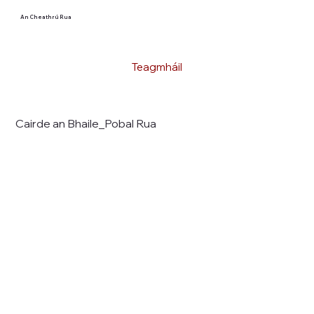
An Cheathrú Rua
Teagmháil
Cairde an Bhaile_Pobal Rua