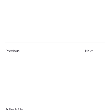
Previous
Next
An Cheathrú Rua