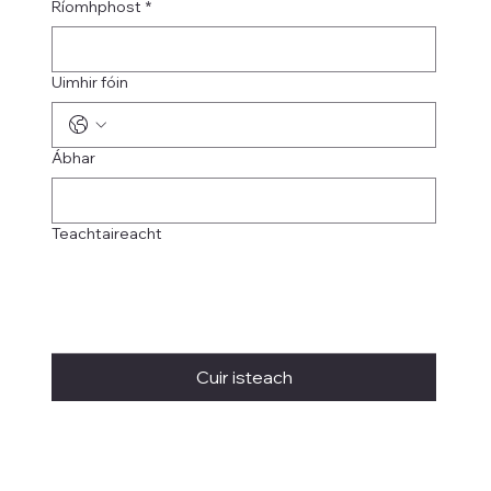
Ríomhphost
*
Uimhir fóin
Ábhar
Teachtaireacht
Cuir isteach