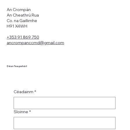
An Crompán
An Cheathrú Rua
Co. na Gaillimhe
H91 X4WH
+353 91 869 750
ancrompanccmd@gmail.com
Déan Teagmháil
Céadainm
*
Sloinne
*